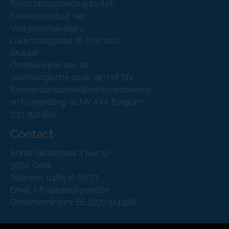
Toezichthoudende autoriteit:
Beroepsinstituut van
Vastgoedmakelaars,
Luxemburgstraat 16 B te 1000
Brussel
Onderworpen aan de
deontologische code van het BIV
Beroepsaansprakelijkheidsverzekering
en borgstelling via NV AXA Belgium:
730.390.160
Contact
Adres: Grotestraat 4 bus 12
3600 Genk
Telefoon: 0484 16 60 77
Email: info@advastgoed.be
Ondernemingsnr. BE 0772.514.928