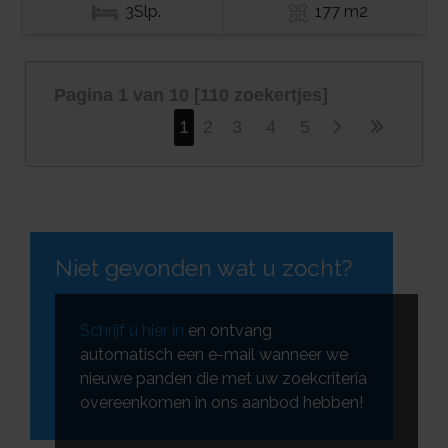
3Slp.
177 m2
Pagina 1 van 10 [110 zoekertjes]
1
2
3
4
5
Niet gevonden wat u zocht?
Schrijf u hier in
en ontvang
automatisch een e-mail wanneer we
nieuwe panden die met uw zoekcriteria
overeenkomen in ons aanbod hebben!