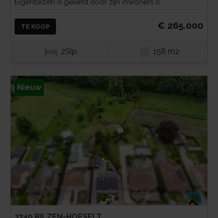
Eigenbilzen is geliefd door zijn inwoners o
€ 265.000
TE KOOP
2Slp.
158 m2
Nieuw
3740 BILZEN-HOESELT